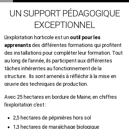
L’établissement dispose d’une structure de
UN SUPPORT PÉDAGOGIQUE
production grandeur nature au service de la
EXCEPTIONNEL
formation, de l’expérimentation et du
développement agricole. Implantée au cœur
L’exploitation horticole est un
outil pour les
d'un des principaux bassins de production
apprenants
des différentes formations qui profitent
horticole français, elle est un support et un
des installations pour compléter leur formation. Tout
interface essentiels à l'établissement dans sa
au long de l’année, ils participent aux différentes
relation avec les filières professionnelles et le
tâches inhérentes au fonctionnement de la
territoire.
structure. Ils sont amenés à réfléchir à la mise en
œuvre des techniques de production.
Avec 25 hectares en bordure de Maine, en chiffres
l’exploitation c’est :
2,5 hectares de pépinières hors sol
1,3 hectares de maraîchage biologique