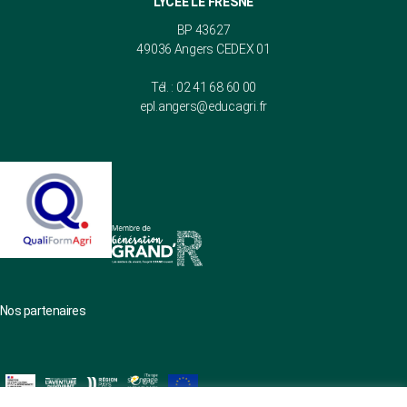
LYCÉE LE FRESNE
BP 43627
49036 Angers CEDEX 01
Tél. : 02 41 68 60 00
epl.angers@educagri.fr
Nos partenaires