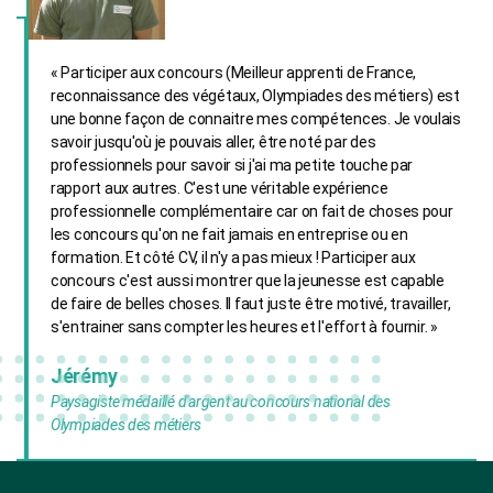
« Participer aux concours (Meilleur apprenti de France,
reconnaissance des végétaux, Olympiades des métiers) est
une bonne façon de connaitre mes compétences. Je voulais
savoir jusqu'où je pouvais aller, être noté par des
professionnels pour savoir si j'ai ma petite touche par
rapport aux autres. C'est une véritable expérience
professionnelle complémentaire car on fait de choses pour
les concours qu'on ne fait jamais en entreprise ou en
formation. Et côté CV, il n'y a pas mieux ! Participer aux
concours c'est aussi montrer que la jeunesse est capable
de faire de belles choses. Il faut juste être motivé, travailler,
s'entrainer sans compter les heures et l'effort à fournir. »
Jérémy
Paysagiste médaillé d'argent au concours national des
Olympiades des métiers