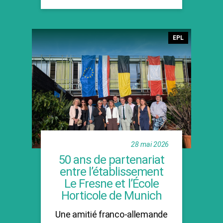
Catégories
EPL
28 mai 2026
50 ans de partenariat
entre l’établissement
Le Fresne et l’École
Horticole de Munich
Une amitié franco-allemande