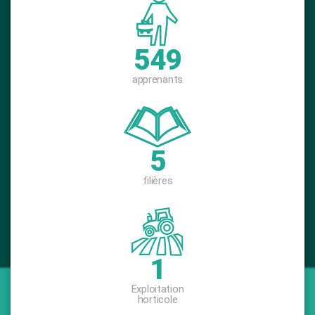
730
apprenants
6
filières
1
Exploitation
horticole