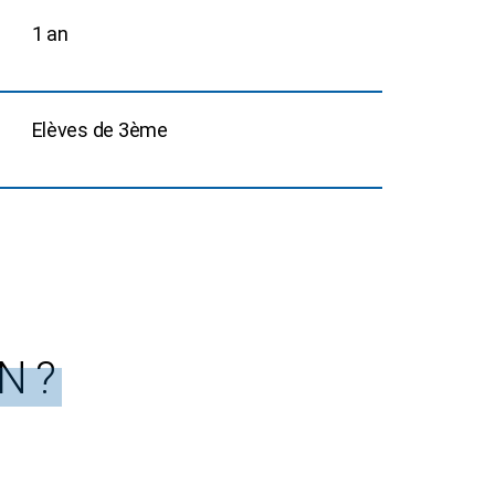
1 an
Elèves de 3ème
N ?