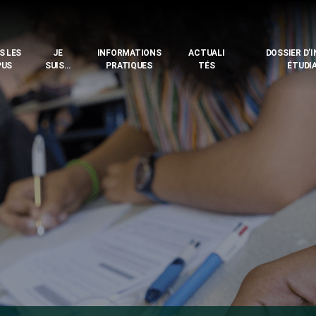
S LES
JE
INFORMATIONS
ACTUALI
DOSSIER D’
PUS
SUIS…
PRATIQUES
TÉS
ÉTUDI