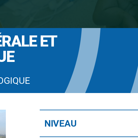
RALE ET
UE
NIVEAU