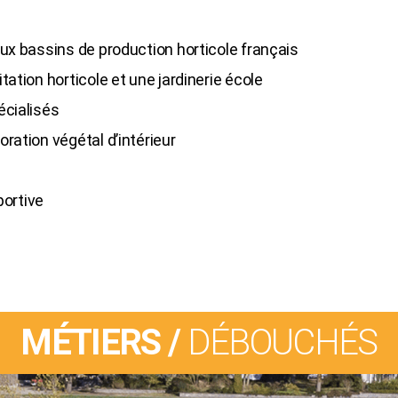
ux bassins de production horticole français
ation horticole et une jardinerie école
écialisés
ration végétal d’intérieur
portive
MÉTIERS /
DÉBOUCHÉS