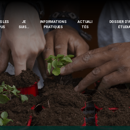
S LES
JE
INFORMATIONS
ACTUALI
DOSSIER D’
PUS
SUIS…
PRATIQUES
TÉS
ÉTUDI